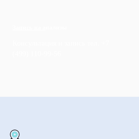
Запись на а
нализы
Консультация и запись тел. +7
(499) 110-99-56