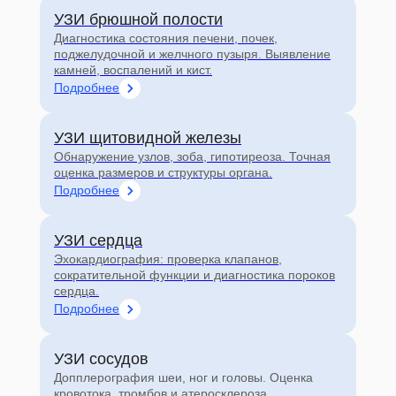
УЗИ брюшной полости
Диагностика состояния печени, почек,
поджелудочной и желчного пузыря. Выявление
камней, воспалений и кист.
Подробнее
УЗИ щитовидной железы
Обнаружение узлов, зоба, гипотиреоза. Точная
оценка размеров и структуры органа.
Подробнее
УЗИ сердца
Эхокардиография: проверка клапанов,
сократительной функции и диагностика пороков
сердца.
Подробнее
УЗИ сосудов
Допплерография шеи, ног и головы. Оценка
кровотока, тромбов и атеросклероза.