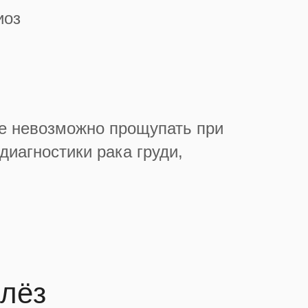
иоз
е невозможно прощупать при
иагностики рака груди,
елёз