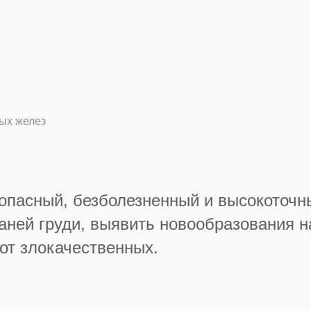
ых желез
опасный, безболезненный и высокоточны
каней груди, выявить новообразования н
от злокачественных.