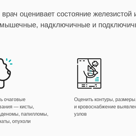
врач оценивает состояние железистой и
подмышечные, надключичные и подключи
ь очаговые
Оценить контуры, размеры
вания — кисты,
и кровоснабжение выявле
деномы, папилломы,
узлов
наты, опухоли