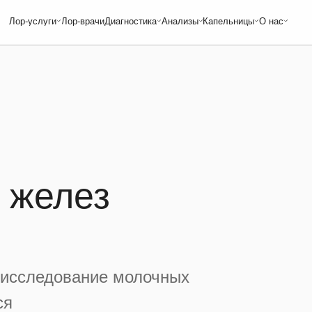
слуги
Лор-врачи
Диагностика
Анализы
Капельницы
О нас
УЗИ
Аллергочип ALEX
«Золушка»
Полезные статьи
ЭхоКГ
Фадиотоп
«Здоровье печени»
Наш главный врач
 ЛОР-врача
ЭКГ
Фадиотоп детский
Цены
 дом
Гастроэнтеролог
Обследование при остром и
Акции
Эндокринолог
хроническом аденоидите
Контакты
Невролог
Обследование при остром
Кардиолог
на
тонзиллите
Все анализы
 детского
ки детям
 желез
е исследование молочных
ся