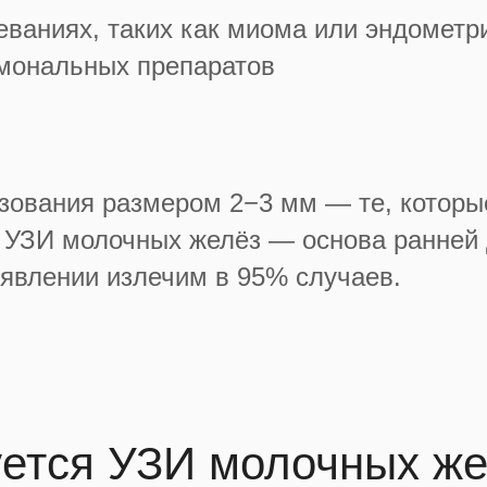
еваниях, таких как миома или эндометр
рмональных препаратов
зования размером 2−3 мм — те, которы
 УЗИ молочных желёз — основа ранней д
явлении излечим в 95% случаев.
уется УЗИ молочных ж