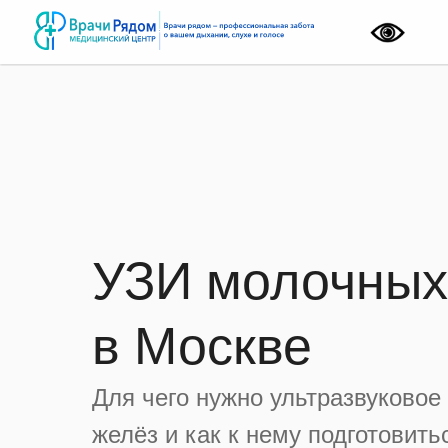
Лор-у
Прием лор-врача
Онлайн-консультация
Выезд ЛОР-врача на
Приём сурдолога
Приём фониатра
Детский ЛОР
Вызов детского лора 
дом
Онлайн консультация
лора
Эндоскопия носоглот
УЗИ молочных
в Москве
Для чего нужно ультразвуково
желёз и как к нему подготовить