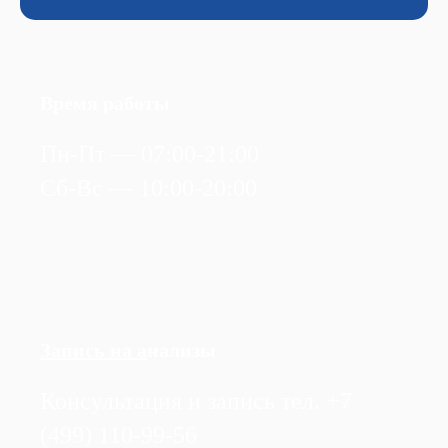
Время работы
Пн-Пт — 07:00-21:00
Сб-Вс — 10:00-20:00
Запись на а
нализы
Консультация и запись тел. +7
(499) 110-99-56