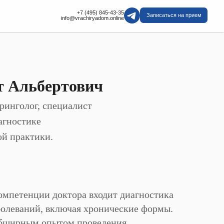
+7 (495) 845-43-35
Записаться на прием
info@vrachiryadom.online
т Альбертович
ринголог, специалист
агностике
ой практики.
омпетенции доктора входит диагностика
болеваний, включая хронические формы.
обширным опытом проведения