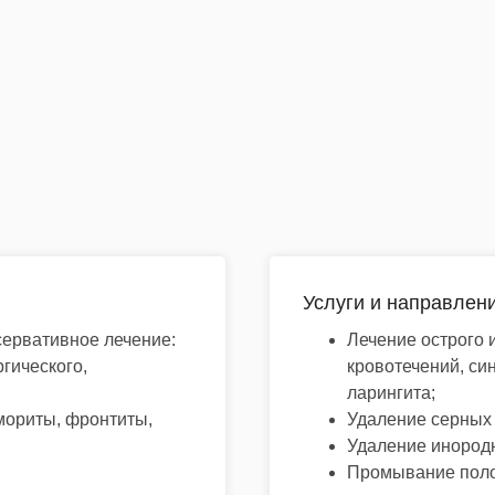
Услуги и направлени
сервативное лечение:
Лечение острого 
ргического,
кровотечений, син
ларингита;
мориты, фронтиты,
Удаление серных 
Удаление инород
Промывание поло