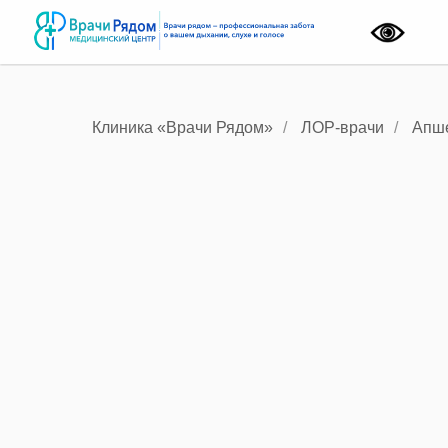
Лор-у
Прием лор-врача
Онлайн-консультация
Выезд ЛОР-врача на
Приём сурдолога
Приём фониатра
Клиника «Врачи Рядом»
/
ЛОР-врачи
/
Апше
Детский ЛОР
Вызов детского лора 
дом
Онлайн консультация
лора
Эндоскопия носоглот