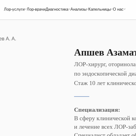
слуги
Лор-врачи
Диагностика
Анализы
Капельницы
О нас
УЗИ
Аллергочип ALEX
«Золушка»
Полезные статьи
ЭхоКГ
Фадиотоп
«Здоровье печени»
Наш главный врач
 ЛОР-врача
ЭКГ
Фадиотоп детский
Цены
 дом
Гастроэнтеролог
Обследование при остром и
Акции
Эндокринолог
хроническом аденоидите
Контакты
в А. А.
Невролог
Обследование при остром
Кардиолог
на
тонзиллите
Апшев Азама
Все анализы
 детского
ки детям
ЛОР-хирург, оторинола
по эндоскопической ди
Стаж 10 лет клиническ
Специализация:
В сферу клинической к
и лечение всех ЛОР-за
Специалист обладает 